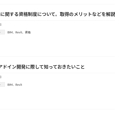
運用に関する資格制度について。取得のメリットなどを解
日
ー
BIM
、
Revit
、
資格
tのアドイン開発に際して知っておきたいこと
日
ー
BIM
、
Revit