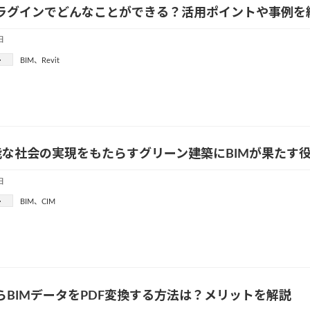
tプラグインでどんなことができる？活用ポイントや事例を
日
ー
BIM
、
Revit
能な社会の実現をもたらすグリーン建築にBIMが果たす
日
ー
BIM
、
CIM
tからBIMデータをPDF変換する方法は？メリットを解説