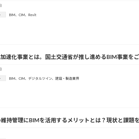
日
ー
BIM
、
CIM
、
Revit
M加速化事業とは。国土交通省が推し進めるBIM事業を
日
ー
BIM
、
CIM
、
デジタルツイン
、
建設・製造業界
の維持管理にBIMを活用するメリットとは？現状と課題