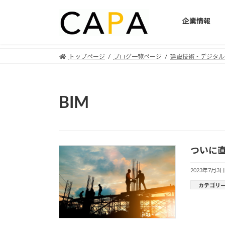
企業情報
Skip
Skip
トップページ
ブログ一覧ページ
建設技術・デジタル
to
to
the
the
content
Navigation
BIM
ついに直
2023年7月3日
カテゴリ