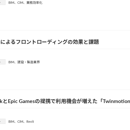
ー
BIM
、
CIM
、
業務効率化
入によるフロントローディングの効果と課題
ー
BIM
、
建設・製造業界
eskとEpic Gamesの提携で利用機会が増えた「Twinmoti
ー
BIM
、
CIM
、
Revit