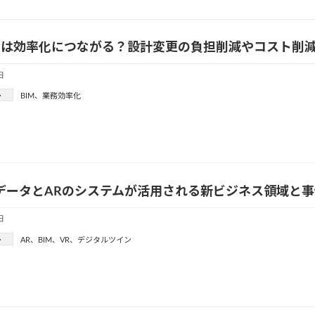
導入は効率化につながる？設計変更の負担削減やコスト削
日
ー
BIM
、
業務効率化
データとARのシステムが活用される新ビジネス領域と事
日
ー
AR
、
BIM
、
VR
、
デジタルツイン