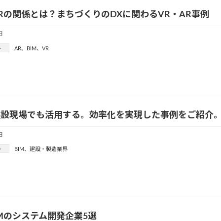
XRの関係とは？まちづくりのDXに関わるVR・AR事例
日
ー
AR
、
BIM
、
VR
を建設現場でも活用する。効率化を実現した事例をご紹介
日
ー
BIM
、
建設・製造業界
CIMのシステム開発企業5選