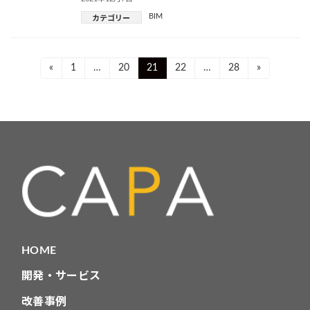
BIM
カテゴリー
投
Page
Page
Page
Page
Page
«
1
…
20
21
22
…
28
»
稿
ナ
ビ
ゲ
ー
シ
ョ
HOME
ン
開発・サービス
改善事例