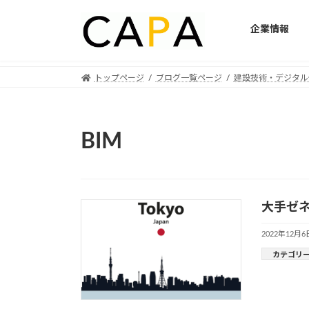
企業情報
Skip
Skip
トップページ
ブログ一覧ページ
建設技術・デジタル
to
to
the
the
content
Navigation
BIM
大手ゼネ
2022年12月6
カテゴリ