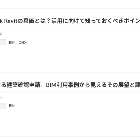
desk Revitの真価とは？活用に向けて知っておくべきポ
日
ー
BIM
、
CAD
する建築確認申請。BIM利用事例から見えるその展望と
日
BIM
ー