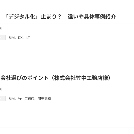
X、「デジタル化」止まり？｜違いや具体事例紹介
日
ー
BIM
、
DX
、
IoT
発会社選びのポイント（株式会社竹中工務店様）
日
ー
BIM
、
竹中工務店
、
開発実績