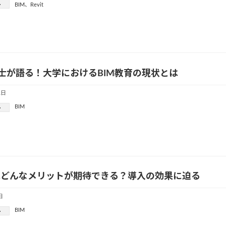
ー
BIM
、
Revit
士が語る！大学におけるBIM教育の現状とは
1日
BIM
ー
はどんなメリットが期待できる？導入の効果に迫る
日
BIM
ー