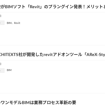
がBIMソフト「Revit」のプラングイン発表！メリッ
日
ー
BIM
、
Revit
RCHITEXTS社が開発したrevitアドオンツール「AReX-St
日
BIM
ー
ワンモデルBIMは業務プロセス革新の要