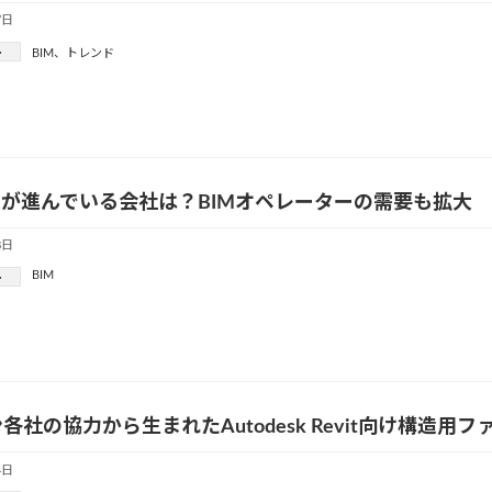
7日
ー
BIM
、
トレンド
入が進んでいる会社は？BIMオペレーターの需要も拡大
8日
BIM
ー
各社の協力から生まれたAutodesk Revit向け構造用
4日