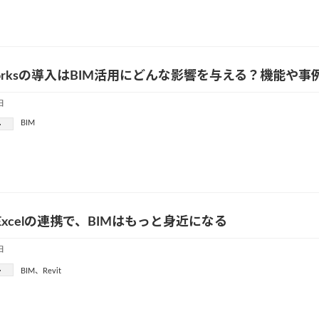
sworksの導入はBIM活用にどんな影響を与える？機能や
日
BIM
ー
tとExcelの連携で、BIMはもっと身近になる
日
ー
BIM
、
Revit