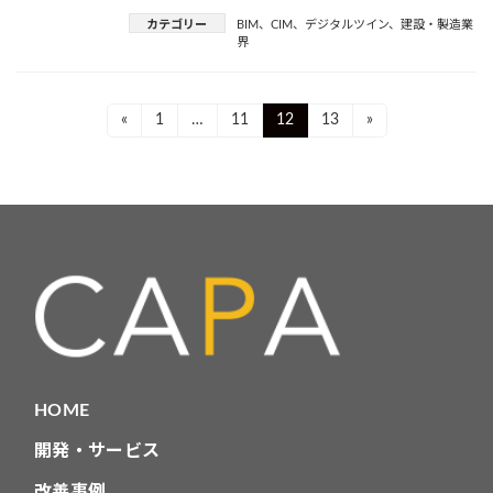
カテゴリー
BIM
、
CIM
、
デジタルツイン
、
建設・製造業
界
投
Page
Page
Page
Page
«
1
…
11
12
13
»
稿
ナ
ビ
ゲ
ー
シ
ョ
HOME
ン
開発・サービス
改善事例