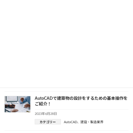
2023年7月5日
カテゴリー
AutoCAD
、
建設・製造業界
おすすめの測量アプリ5選｜LiDAR搭載が便利ク
2023年7月4日
カテゴリー
DX
、
建設・製造業界
AutoCADを使った図面作成にトライ！コツとポイ
ントを解説
2023年6月29日
カテゴリー
AutoCAD
、
建設・製造業界
AutoCADで建築物の設計をするための基本操作を
ご紹介！
2023年6月28日
カテゴリー
AutoCAD
、
建設・製造業界