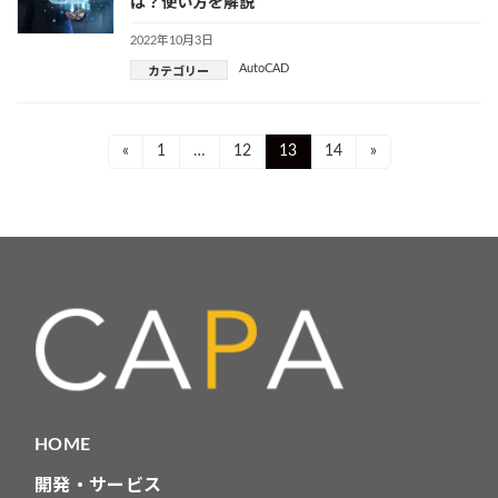
は？使い方を解説
2022年10月3日
AutoCAD
カテゴリー
投
Page
Page
Page
Page
«
1
…
12
13
14
»
稿
ナ
ビ
ゲ
ー
シ
ョ
HOME
ン
開発・サービス