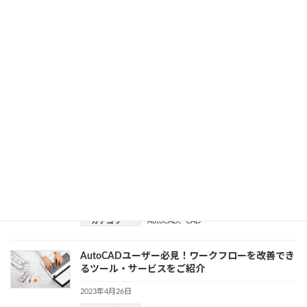
2023年6月6日
カテゴリー
AutoCAD
、
建設・製造業界
真のデジタル化を目指して。Autodesk
Construction Cloud とは。
2023年5月10日
カテゴリー
AutoCAD
、
クラウド
、
建設・製造業界
業種特化のツールセットを備えた「AutoCAD
Plus」の魅力とは
2023年5月1日
カテゴリー
AutoCAD
、
CAD
AutoCADユーザー必見！ワークフローを改善でき
るツール・サービスをご紹介
2023年4月26日