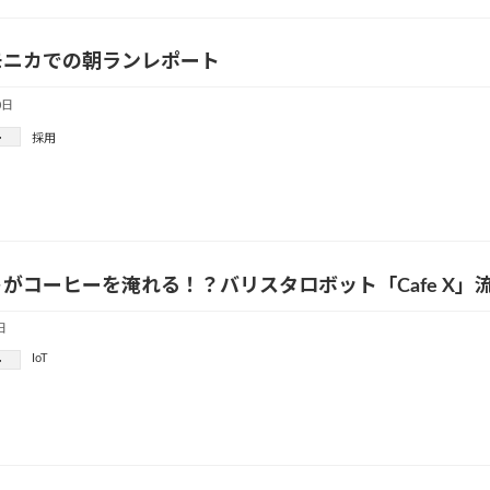
モニカでの朝ランレポート
0日
ー
採用
がコーヒーを淹れる！？バリスタロボット「Cafe X」
日
IoT
ー