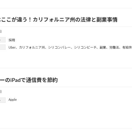
はここが違う！カリフォルニア州の法律と副業事情
日
ー
採用
Uber
、
カリフォルニア州
、
シリコンバレー
、
シリコンビーチ
、
副業
、
労働法
、
有給休
リーのiPadで通信費を節約
日
Apple
ー