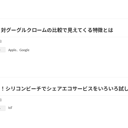
リ対グーグルクロームの比較で見えてくる特徴とは
日
ー
Apple
、
Google
先端！シリコンビーチでシェアエコサービスをいろいろ試
日
IoT
ー