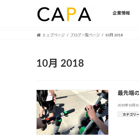
企業情報
Skip
Skip
トップページ
ブログ一覧ページ
10月 2018
to
to
the
the
content
Navigation
10月 2018
最先端
2018年10月1
カテゴリ