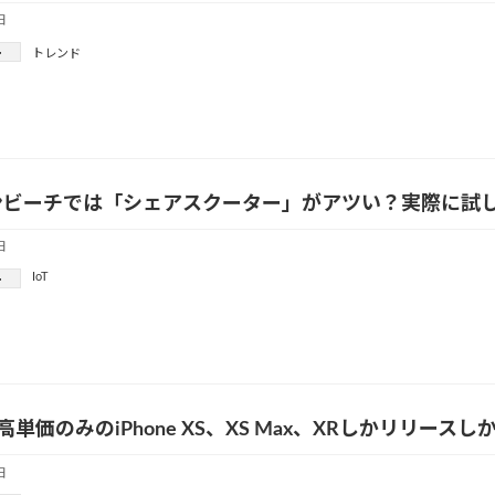
日
ー
トレンド
ンビーチでは「シェアスクーター」がアツい？実際に試
日
IoT
ー
eが高単価のみのiPhone XS、XS Max、XRしかリリ
日