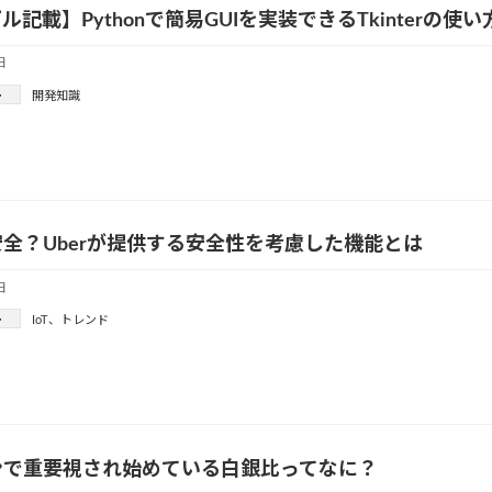
ル記載】Pythonで簡易GUIを実装できるTkinterの使い
日
ー
開発知識
全？Uberが提供する安全性を考慮した機能とは
日
ー
IoT
、
トレンド
インで重要視され始めている白銀比ってなに？