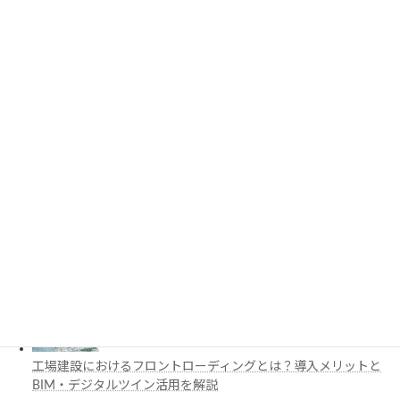
PythonでCADを自動化する方法とは？対応ソフト・活用例・主
要ライブラリを解説
3D都市モデルは土木設計にどう活用できる？PLATEAUの特徴
と活用例を解説
施工管理で注目の空間コンピューティングとは？BIM・Apple
Vision Proの活用例を解説
工場建設におけるフロントローディングとは？導入メリットと
BIM・デジタルツイン活用を解説