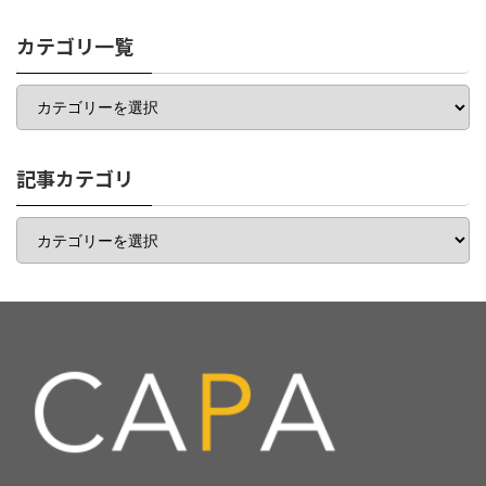
カテゴリ一覧
カ
テ
ゴ
リ
一
記事カテゴリ
覧
記
事
カ
テ
ゴ
リ