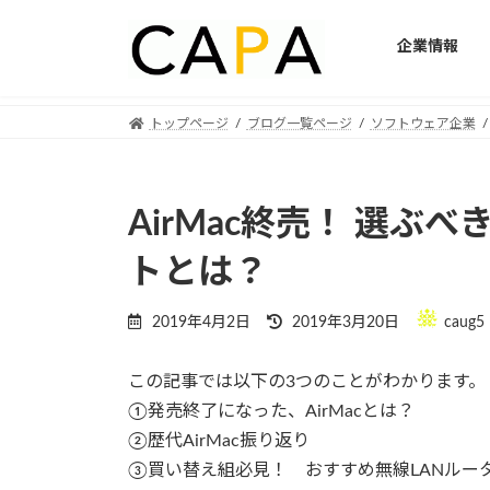
企業情報
Skip
Skip
トップページ
ブログ一覧ページ
ソフトウェア企業
to
to
the
the
content
Navigation
AirMac終売！ 選ぶ
トとは？
Last
2019年4月2日
2019年3月20日
caug5
updated
:
この記事では以下の3つのことがわかります。
①発売終了になった、AirMacとは？
②歴代AirMac振り返り
③買い替え組必見！ おすすめ無線LANルー