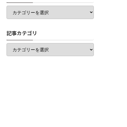
カ
テ
ゴ
リ
記事カテゴリ
一
覧
記
事
カ
テ
ゴ
リ