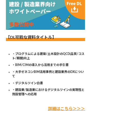
【DL可能な資料タイトル】
・プログラムによる建築/土木設計のQCD(品質/コス
ト/期間)向上
・BIM/CIMの導入から活用までの手引書
・大手ゼネコンBIM活用事例と建設業界のDXについ
て
・デジタルツイン白書
・建設業/製造業におけるデジタルツインの実現性と
施設管理への応用
詳細はこちら＞＞＞