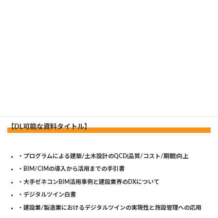
お役立ち資料はこちらから
【DL可能な資料タイトル】
・プログラムによる建築/土木設計のQCD(品質/コスト/期間)向上
・BIM/CIMの導入から活用までの手引書
・大手ゼネコンBIM活用事例と建設業界のDXについて
・デジタルツイン白書
・建設業/製造業におけるデジタルツインの実現性と施設管理への応用