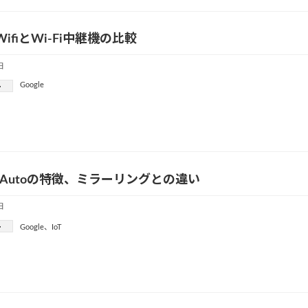
e WifiとWi-Fi中継機の比較
日
Google
ー
oid Autoの特徴、ミラーリングとの違い
日
ー
Google
、
IoT