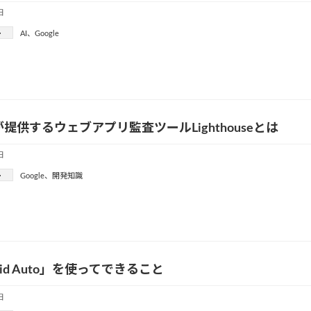
日
ー
AI
、
Google
leが提供するウェブアプリ監査ツールLighthouseとは
日
ー
Google
、
開発知識
oid Auto」を使ってできること
日