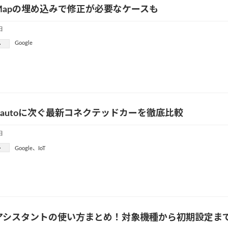
leMapの埋め込みで修正が必要なケースも
日
Google
ー
oid autoに次ぐ最新コネクテッドカーを徹底比較
日
ー
Google
、
IoT
leアシスタントの使い方まとめ！対象機種から初期設定ま