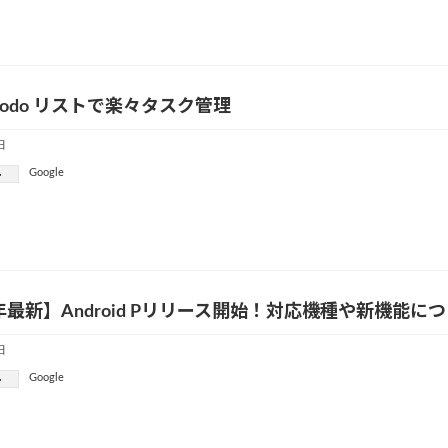
e todo リストで楽々タスク管理
日
Google
ー
9年最新】Android Pリリース開始！対応機種や新機能に
日
Google
ー