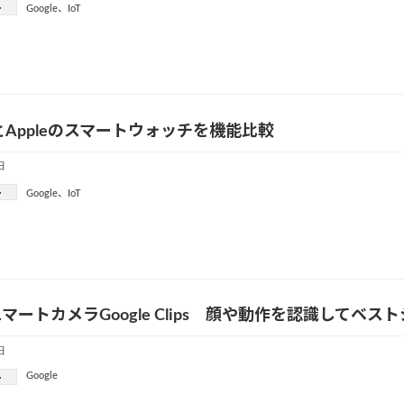
ー
Google
、
IoT
leとAppleのスマートウォッチを機能比較
日
ー
Google
、
IoT
スマートカメラGoogle Clips 顔や動作を認識してベ
日
Google
ー