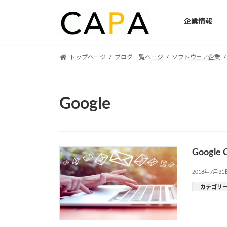
企業情報
Skip
Skip
トップページ
ブログ一覧ページ
ソフトウェア企業
to
to
the
the
content
Navigation
Google
Goog
2018年7月31
カテゴリ