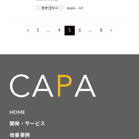
カテゴリー
Apple
、
IoT
投
Page
Page
Page
Page
Page
«
1
…
4
5
6
…
8
»
稿
ナ
ビ
ゲ
ー
シ
ョ
HOME
ン
開発・サービス
改善事例