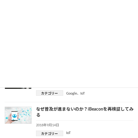
2018年9月21日
カテゴリー
Apple
、
IoT
Googleペイとはどのようなもの？財布を持たずに
スマホだけで街に出てみよう
2018年9月21日
カテゴリー
Google
、
IoT
Android AutoとGoogleマップの違いとは
2018年9月18日
カテゴリー
Google
、
IoT
なぜ普及が進まないのか？iBeaconを再検証してみ
る
2018年9月14日
IoT
カテゴリー