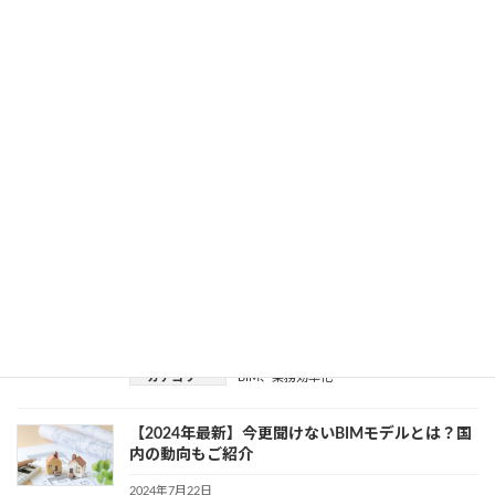
エラー対処方法もチェック
2024年7月24日
カテゴリー
CAD
、
Revit
、
業務効率化
Civil 3DのデータをFBX形式に変換するには？外部
での読み込み方法を解説
2024年7月23日
カテゴリー
BIM
、
CIM
BIMモデラーは売り手市場！魅力やなり方を解説
します
2024年7月22日
カテゴリー
BIM
、
業務効率化
【2024年最新】今更聞けないBIMモデルとは？国
内の動向もご紹介
2024年7月22日