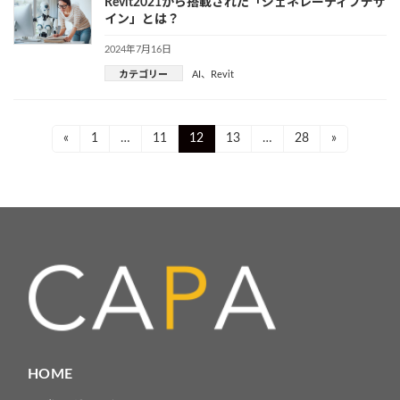
Revit2021から搭載された「ジェネレーティブデザ
イン」とは？
2024年7月16日
カテゴリー
AI
、
Revit
投
Page
Page
Page
Page
Page
«
1
…
11
12
13
…
28
»
稿
ナ
ビ
ゲ
ー
シ
ョ
HOME
ン