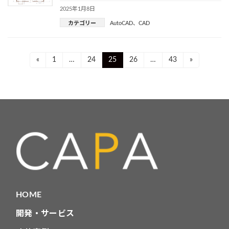
2025年1月8日
カテゴリー
AutoCAD
、
CAD
投
Page
Page
Page
Page
Page
«
1
…
24
25
26
…
43
»
稿
ナ
ビ
ゲ
ー
シ
ョ
HOME
ン
開発・サービス