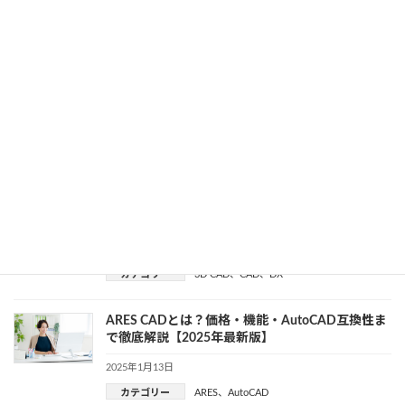
2025年1月15日
カテゴリー
BIM
、
CAD
、
Vectorworks
BIM×自動化で差をつける！プロジェクト成功のた
めのツール＆最新手法
2025年1月15日
カテゴリー
BIM
、
CAD
、
業務効率化
3D CADの始め方！初心者向け簡単ガイド
2025年1月14日
カテゴリー
3D CAD
、
CAD
、
DX
ARES CADとは？価格・機能・AutoCAD互換性ま
で徹底解説【2025年最新版】
2025年1月13日
カテゴリー
ARES
、
AutoCAD