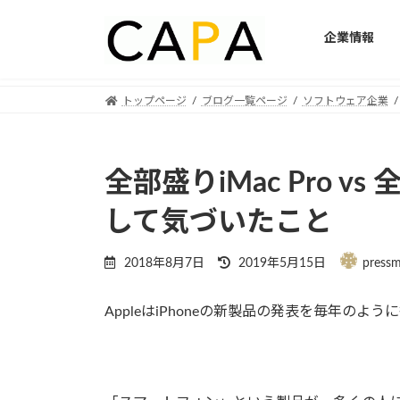
企業情報
Skip
Skip
トップページ
ブログ一覧ページ
ソフトウェア企業
to
to
the
the
content
Navigation
全部盛りiMac Pro vs
して気づいたこと
Last
2018年8月7日
2019年5月15日
press
updated
:
AppleはiPhoneの新製品の発表を毎年のよ