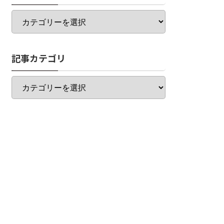
カ
テ
ゴ
リ
記事カテゴリ
一
覧
記
事
カ
テ
ゴ
リ