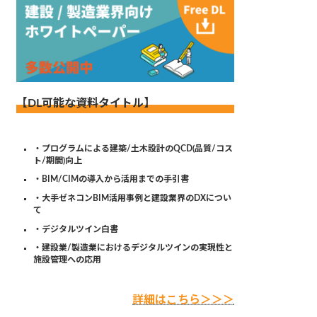
【DL可能な資料タイトル】
・プログラムによる建築/土木設計のQCD(品質/コス
ト/期間)向上
・BIM/CIMの導入から活用までの手引書
・大手ゼネコンBIM活用事例と建設業界のDXについ
て
・デジタルツイン白書
・建設業/製造業におけるデジタルツインの実現性と
施設管理への応用
詳細はこちら＞＞＞