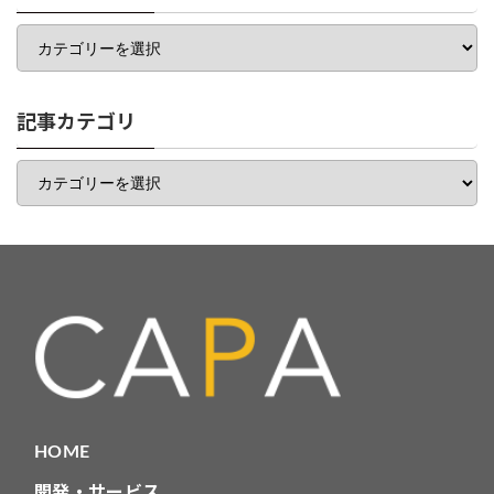
カ
テ
ゴ
リ
一
記事カテゴリ
覧
記
事
カ
テ
ゴ
リ
HOME
開発・サービス