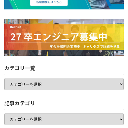
カテゴリ一覧
カ
テ
ゴ
リ
一
記事カテゴリ
覧
記
事
カ