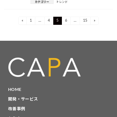
カテゴリー
トレンド
投
Page
Page
Page
Page
Page
«
1
…
4
5
6
…
15
»
稿
ナ
ビ
ゲ
ー
シ
ョ
HOME
ン
開発・サービス
改善事例