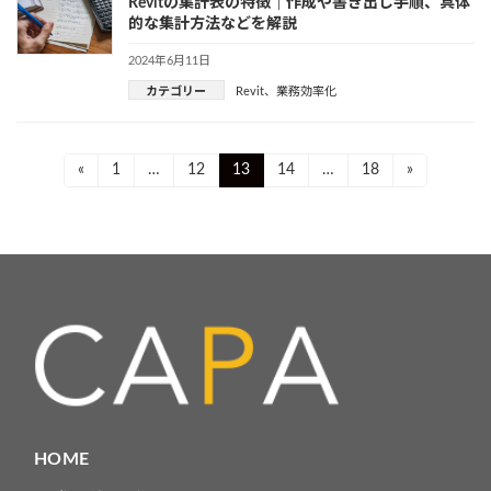
Revitの集計表の特徴｜作成や書き出し手順、具体
的な集計方法などを解説
2024年6月11日
カテゴリー
Revit
、
業務効率化
投
Page
Page
Page
Page
Page
«
1
…
12
13
14
…
18
»
稿
ナ
ビ
ゲ
ー
シ
ョ
HOME
ン