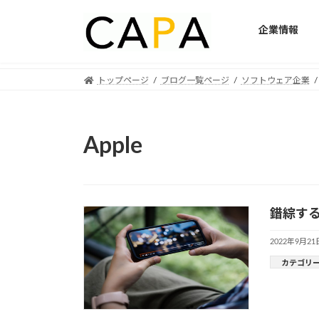
企業情報
Skip
Skip
トップページ
ブログ一覧ページ
ソフトウェア企業
to
to
the
the
content
Navigation
Apple
錯綜する
2022年9月21
カテゴリ