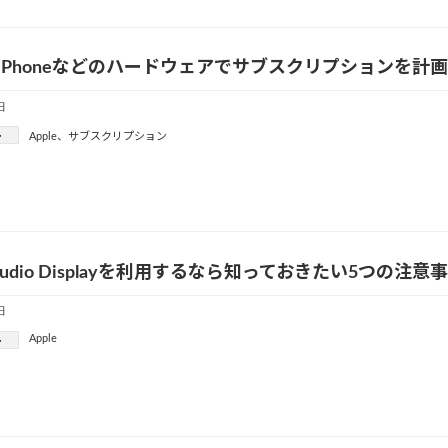
eがiPhoneなどのハードウェアでサブスクリプションを計
日
ー
Apple
、
サブスクリプション
 Studio Displayを利用するなら知っておきたい5つの注意
日
Apple
ー