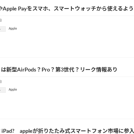
ayやApple Payをスマホ、スマートウォッチから使え
日
Apple
ー
は新型AirPods？Pro？第3世代？リーク情報あり
日
Apple
ー
e？iPad? appleが折りたたみ式スマートフォン市場に参入