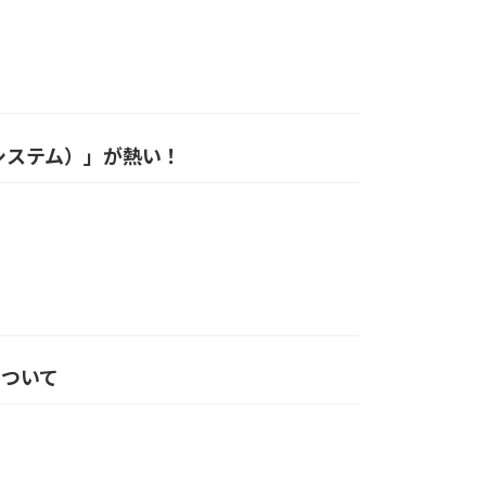
グ システム）」が熱い！
について