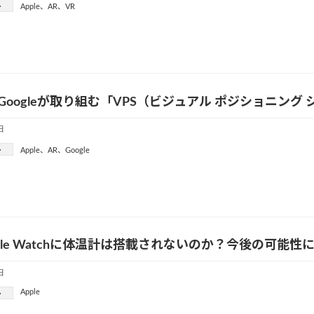
ー
Apple
、
AR
、
VR
eやGoogleが取り組む「VPS（ビジュアル ポジショニン
日
ー
Apple
、
AR
、
Google
ple Watchに体温計は搭載されないのか？今後の可能性
日
Apple
ー