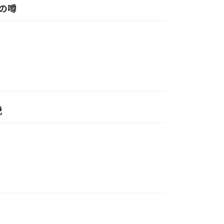
」の噂
説