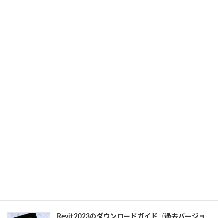
Revit 2024の新機能と廃止された機能とは？Revit
LTとの違いやバージョンアップのタイミングも解
説
2024年9月5日
カテゴリー
CAD
、
Revit
Revitの価格はどのくらい？Revit LTと違いやプラ
ンを紹介
2024年9月4日
カテゴリー
CAD
、
Revit
Revit 2024の動作環境について：インストール前
に知っておくべきこと
2024年9月3日
カテゴリー
Revit
、
業務効率化
Revit 2023のダウンロードガイド（過去バージョ