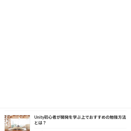
トヨタも導入するUnity Prespectiveがデジタルツ
インの実現に貢献できる理由
2022年6月8日
カテゴリー
Unity
、
デジタルツイン
製造業を進化させる「インダストリー4.0」とは？
2022年5月23日
カテゴリー
AI
、
IoT
、
デジタルツイン
製造業のデジタルツイン取り組み事例4選｜IoTと
DXのフル活用
2022年5月18日
カテゴリー
DX
、
IoT
、
デジタルツイン
Unity初心者が開発を学ぶ上でおすすめの勉強方法
とは？