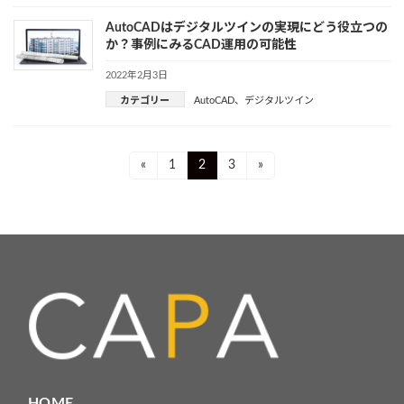
AutoCADはデジタルツインの実現にどう役立つの
か？事例にみるCAD運用の可能性
2022年2月3日
カテゴリー
AutoCAD
、
デジタルツイン
投
Page
Page
Page
«
1
2
3
»
稿
ナ
ビ
ゲ
ー
シ
ョ
HOME