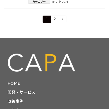
カテゴリー
IoT
、
トレンド
投
Page
Page
1
2
»
稿
ナ
ビ
ゲ
ー
シ
ョ
HOME
ン
開発・サービス
改善事例